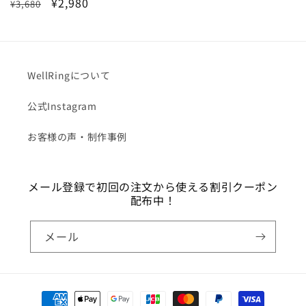
通
セ
¥2,980
¥3,680
常
常
ー
価
価
ル
格
格
価
格
WellRingについて
公式Instagram
お客様の声・制作事例
メール登録で初回の注文から使える割引クーポン
配布中！
メール
決