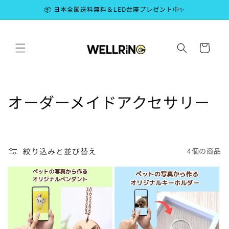
コンテ
📦 日本全国送料無料＆LED台座プレゼント中✨
ンツに
進む
カ
ー
ト
コ
オーダーメイドアクセサリー
レ
ク
絞り込みと並び替え
4個の商品
シ
ョ
ン
: