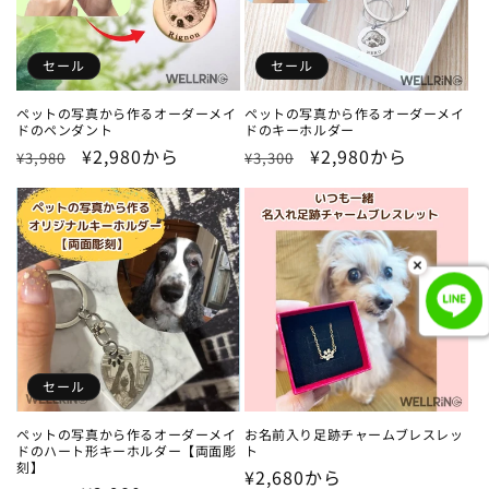
セール
セール
ペットの写真から作るオーダーメイ
ペットの写真から作るオーダーメイ
ドのペンダント
ドのキーホルダー
通
セ
¥2,980から
通
セ
¥2,980から
¥3,980
¥3,300
常
ー
常
ー
価
ル
価
ル
格
価
格
価
格
格
セール
ペットの写真から作るオーダーメイ
お名前入り足跡チャームブレスレッ
ドのハート形キーホルダー【両面彫
ト
刻】
通
¥2,680から